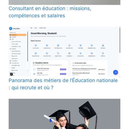
Consultant en éducation : missions,
compétences et salaires
Panorama des métiers de l’Éducation nationale
: qui recrute et où ?