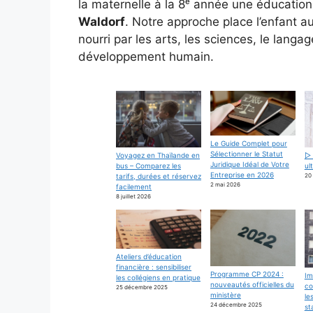
la maternelle à la 8ᵉ année une éducation
Waldorf
. Notre approche place l’enfant a
nourri par les arts, les sciences, le lang
développement humain.
Le Guide Complet pour
Sélectionner le Statut
Voyagez en Thaïlande en
▷ 
Juridique Idéal de Votre
bus – Comparez les
ul
Entreprise en 2026
tarifs, durées et réservez
20
2 mai 2026
facilement
8 juillet 2026
Ateliers d’éducation
financière : sensibiliser
Programme CP 2024 :
Im
les collégiens en pratique
nouveautés officielles du
co
25 décembre 2025
ministère
le
24 décembre 2025
st