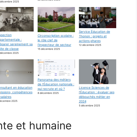
 décembre 2025
Service Éducation de
spection
Circonscription scolaire :
Thonon : projets et
partementale :
le rôle clef de
actions phares
éparer sereinement sa
l’inspecteur de secteur
12 décembre 2025
site de classe
15 décembre 2025
 décembre 2025
Panorama des métiers
de l’Éducation nationale :
nsultant en éducation
Licence Sciences de
qui recrute et où ?
missions, compétences
l’Éducation : évaluer ses
8 décembre 2025
 salaires
débouchés métier en
décembre 2025
2024
5 décembre 2025
nte et humaine