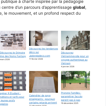
 publique à charte inspirée par la pédagogie
u centre d’un parcours d’apprentissage
global
,
age, le mouvement, et un profond respect du
Découvrez les tendances
déco sur
Découvrez
Découvrez le Grimoire
Jadoreladeco.com
Vietnammevoila pour un
time des Noms Fantasy
11 février 2026
voyage authentique au
 mars 2026
Vietnam
4 janvier 2026
Pronote Familles :
aginer R Étudiant :
Calendrier de paye
paramétrer l’accès
nditions et tarifs pour
enseignants : pourquoi
parent pas à pas
s jeunes profs
certains retards arrivent
19 décembre 2025
agiaires
22 décembre 2025