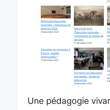
23
Référentiel Éducation
prioritaire : indicateurs et
In
objectifs 2024
Hiérarchie dans
dé
18 décembre 2025
l’Éducation nationale :
pr
comprendre la chaîne de
vi
décision
16
17 décembre 2025
Éducation et formation à
Évreux : quelles
opportunités ?
11 décembre 2025
Co
Formation en éducation
: 
spécialisée : écoles et
et
débouchés
9 
10 décembre 2025
Une pédagogie viva