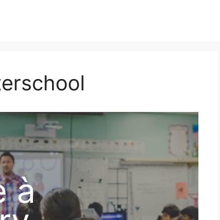
terschool
e à